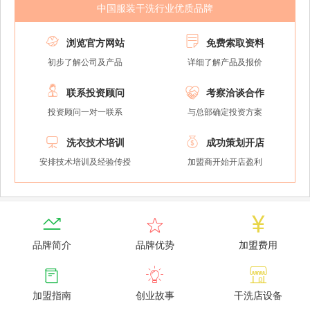
中国服装干洗行业优质品牌


浏览官方网站
免费索取资料
初步了解公司及产品
详细了解产品及报价


联系投资顾问
考察洽谈合作
投资顾问一对一联系
与总部确定投资方案


洗衣技术培训
成功策划开店
安排技术培训及经验传授
加盟商开始开店盈利



品牌简介
品牌优势
加盟费用



加盟指南
创业故事
干洗店设备