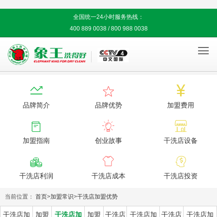
全国统一24小时服务热线：
400 889 0038 / 800 988 0038




品牌简介
品牌优势
加盟费用



加盟指南
创业故事
干洗店设备



干洗店利润
干洗店成本
干洗店投资
当前位置：
首页
>
加盟常识
>
干洗店加盟优势
干洗店加
加盟
干洗店加
加盟
干洗店
干洗店加
干洗店
干洗店加