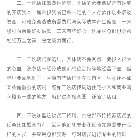
二、干洗店加盟费用筹集。开店的必要前提是有足够
的开店资本，通常投资者已备一定的个人存款作创业启动
资金。可难免会造成所需费用与实际成本产生偏差；一来
您可向亲朋好友借款，二来有些好心干洗品牌总部也会帮
您想万全之策，总之量力而行。
三、干洗店门面选址。实体店不像网点，要投入很大
的心血，洗衣店一经形成便都想稳定持续地经营下去。但
寻址要因地制宜，为嘛有些店铺开在闹市区，生意还不如
某些偏僻点的店铺，譬如干洗店找周边住宅小区和商业写
字楼多一些的地方，就好过高档商圈，还省了店租。
四、干洗加盟连锁员工招聘。由总部帮忙招募店员的
话会比加盟商有利，因为他们凭专业和经验知道需要什么
样的人员，并应用总部资源，可对店员进行专业的培训，