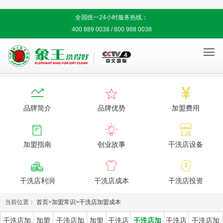
全国统一24小时服务热线：
400 889 0038 / 800 988 0038




品牌简介
品牌优势
加盟费用



加盟指南
创业故事
干洗店设备



干洗店利润
干洗店成本
干洗店投资
当前位置：
首页
>
加盟常识
>
干洗店加盟成本
干洗店加
加盟
干洗店加
加盟
干洗店
干洗店加
干洗店
干洗店加