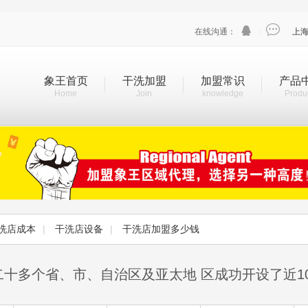


在线沟通：
|
上
象王首页
干洗加盟
加盟常识
产品
Home
Join
knowledge
Produ
洗店成本
|
干洗店设备
|
干洗店加盟多少钱
二十多个省、市、自治区及亚太地 区成功开设了近1