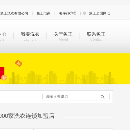
海象王洗衣有限公司
|
象王电商
|
奢侈品护理
|

象王全国网点
中心
我要洗衣
关于象王
联系象王
cts
Laundry
About
Contact

000家洗衣连锁加盟店