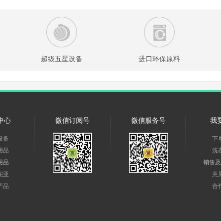
超级五星设备
进口环保原料
中心
微信订阅号
微信服务号
我
设备
下
用品
洗
用品
销售及
妮亚
意
产品
合