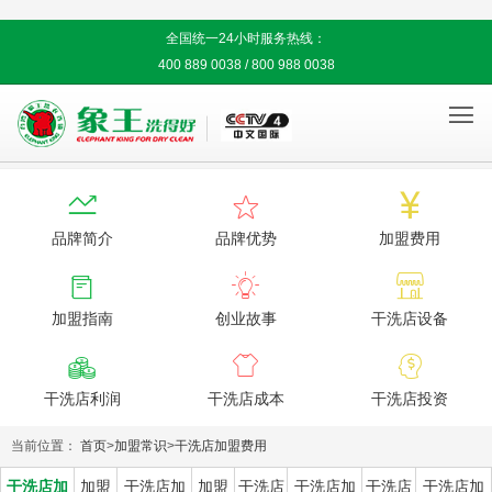
全国统一24小时服务热线：
400 889 0038 / 800 988 0038




品牌简介
品牌优势
加盟费用



加盟指南
创业故事
干洗店设备



干洗店利润
干洗店成本
干洗店投资
当前位置：
首页
>
加盟常识
>
干洗店加盟费用
干洗店加
加盟
干洗店加
加盟
干洗店
干洗店加
干洗店
干洗店加