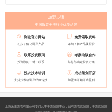
加盟步骤
中国服装干洗行业优质品牌


浏览官方网站
免费索取资料
初步了解公司及产品
详细了解产品及报价


联系投资顾问
考察洽谈合作
投资顾问一对一联系
与总部确定投资方案


洗衣技术培训
成功策划开店
安排技术培训及经验传授
加盟商开始开店盈利
上海象王洗衣有限公司专门从事干洗加盟事业，如有洗衣店加盟，干洗店加盟