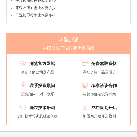
洗衣店加盟投资成本多少
开洗衣店加盟成本要多少
干洗加盟投资成本是多少
加盟步骤
中国服装干洗行业优质品牌


浏览官方网站
免费索取资料
初步了解公司及产品
详细了解产品及报价


联系投资顾问
考察洽谈合作
投资顾问一对一联系
与总部确定投资方案


洗衣技术培训
成功策划开店
安排技术培训及经验传授
加盟商开始开店盈利