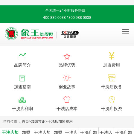
全国统一24小时服务热线：
400 889 0038 / 800 988 0038




品牌简介
品牌优势
加盟费用



加盟指南
创业故事
干洗店设备



干洗店利润
干洗店成本
干洗店投资
当前位置：
首页
>
加盟常识
>
干洗店加盟费用
干洗店加
加盟
干洗店加
加盟
干洗店
干洗店加
干洗店
干洗店加