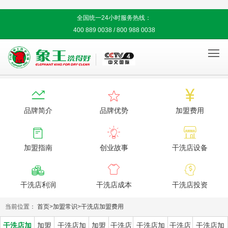
全国统一24小时服务热线：
400 889 0038 / 800 988 0038




品牌简介
品牌优势
加盟费用



加盟指南
创业故事
干洗店设备



干洗店利润
干洗店成本
干洗店投资
当前位置：
首页
>
加盟常识
>
干洗店加盟费用
干洗店加
加盟
干洗店加
加盟
干洗店
干洗店加
干洗店
干洗店加