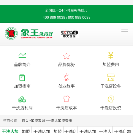
全国统一24小时服务热线：
400 889 0038 / 800 988 0038




品牌简介
品牌优势
加盟费用



加盟指南
创业故事
干洗店设备



干洗店利润
干洗店成本
干洗店投资
当前位置：
首页
>
加盟常识
>
干洗店加盟费用
干洗店加
加盟
干洗店加
加盟
干洗店
干洗店加
干洗店
干洗店加