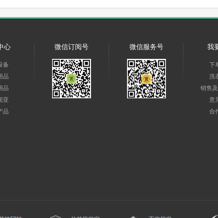
中心
微信订阅号
微信服务号
我
设备
下
用品
洗
用品
销售及
妮亚
意
产品
合