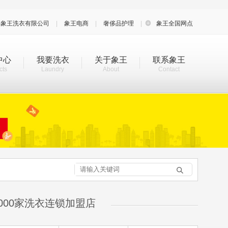
海象王洗衣有限公司
|
象王电商
|
奢侈品护理
|

象王全国网点
中心
我要洗衣
关于象王
联系象王
cts
Laundry
About
Contact

000家洗衣连锁加盟店