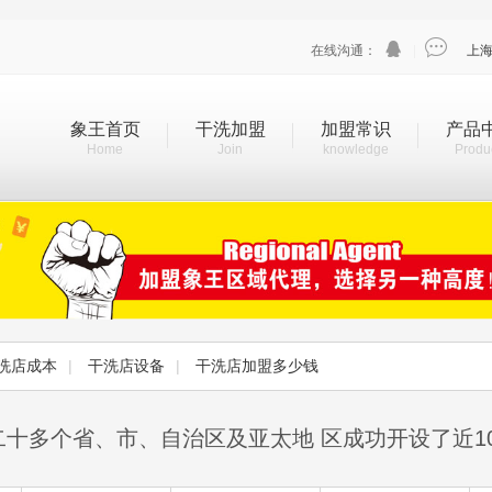


在线沟通：
|
上
象王首页
干洗加盟
加盟常识
产品
Home
Join
knowledge
Produ
洗店成本
|
干洗店设备
|
干洗店加盟多少钱
二十多个省、市、自治区及亚太地 区成功开设了近1