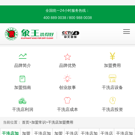
全国统一24小时服务热线：
400 889 0038 / 800 988 0038




品牌简介
品牌优势
加盟费用



加盟指南
创业故事
干洗店设备



干洗店利润
干洗店成本
干洗店投资
当前位置：
首页
>
加盟常识
>
干洗店加盟费用
干洗店加
加盟
干洗店加
加盟
干洗店
干洗店加
干洗店
干洗店加