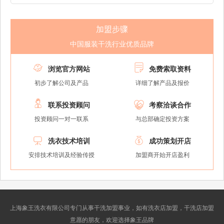
加盟步骤
中国服装干洗行业优质品牌


浏览官方网站
免费索取资料
初步了解公司及产品
详细了解产品及报价


联系投资顾问
考察洽谈合作
投资顾问一对一联系
与总部确定投资方案


洗衣技术培训
成功策划开店
安排技术培训及经验传授
加盟商开始开店盈利
上海象王洗衣有限公司专门从事干洗加盟事业，如有洗衣店加盟，干洗店加盟
意愿的朋友，欢迎选择象王品牌