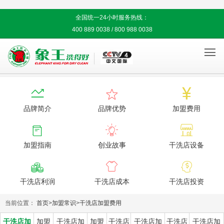
全国统一24小时服务热线：
400 889 0038 / 800 988 0038




品牌简介
品牌优势
加盟费用



加盟指南
创业故事
干洗店设备



干洗店利润
干洗店成本
干洗店投资
当前位置：
首页
>
加盟常识
>
干洗店加盟费用
干洗店加
加盟
干洗店加
加盟
干洗店
干洗店加
干洗店
干洗店加