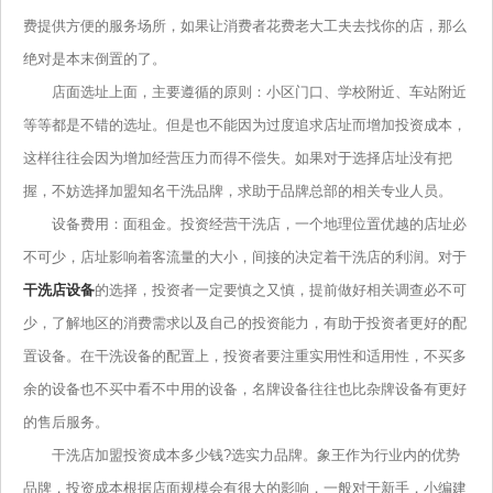
费提供方便的服务场所，如果让消费者花费老大工夫去找你的店，那么
绝对是本末倒置的了。
店面选址上面，主要遵循的原则：小区门口、学校附近、车站附近
等等都是不错的选址。但是也不能因为过度追求店址而增加投资成本，
这样往往会因为增加经营压力而得不偿失。如果对于选择店址没有把
握，不妨选择加盟知名干洗品牌，求助于品牌总部的相关专业人员。
设备费用：面租金。投资经营干洗店，一个地理位置优越的店址必
不可少，店址影响着客流量的大小，间接的决定着干洗店的利润。对于
干洗店设备
的选择，投资者一定要慎之又慎，提前做好相关调查必不可
少，了解地区的消费需求以及自己的投资能力，有助于投资者更好的配
置设备。在干洗设备的配置上，投资者要注重实用性和适用性，不买多
余的设备也不买中看不中用的设备，名牌设备往往也比杂牌设备有更好
的售后服务。
干洗店加盟投资成本多少钱?选实力品牌。象王作为行业内的优势
品牌，投资成本根据店面规模会有很大的影响，一般对于新手，小编建