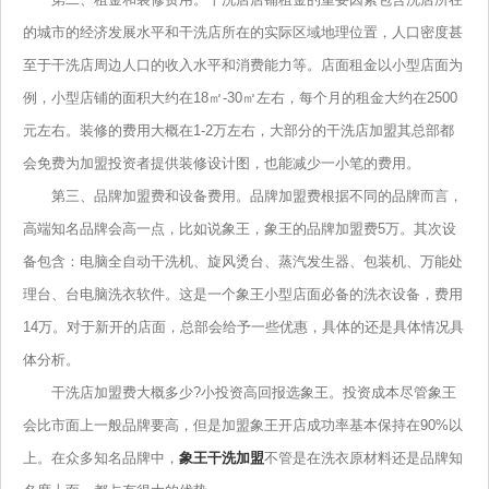
的城市的经济发展水平和干洗店所在的实际区域地理位置，人口密度甚
至于干洗店周边人口的收入水平和消费能力等。店面租金以小型店面为
例，小型店铺的面积大约在18㎡-30㎡左右，每个月的租金大约在2500
元左右。装修的费用大概在1-2万左右，大部分的干洗店加盟其总部都
会免费为加盟投资者提供装修设计图，也能减少一小笔的费用。
第三、品牌加盟费和设备费用。品牌加盟费根据不同的品牌而言，
高端知名品牌会高一点，比如说象王，象王的品牌加盟费5万。其次设
备包含：电脑全自动干洗机、旋风烫台、蒸汽发生器、包装机、万能处
理台、台电脑洗衣软件。这是一个象王小型店面必备的洗衣设备，费用
14万。对于新开的店面，总部会给予一些优惠，具体的还是具体情况具
体分析。
干洗店加盟费大概多少?小投资高回报选象王。投资成本尽管象王
会比市面上一般品牌要高，但是加盟象王开店成功率基本保持在90%以
上。在众多知名品牌中，
象王干洗加盟
不管是在洗衣原材料还是品牌知