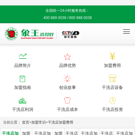
全国统一24小时服务热线：
400 889 0038 / 800 988 0038




品牌简介
品牌优势
加盟费用



加盟指南
创业故事
干洗店设备



干洗店利润
干洗店成本
干洗店投资
当前位置：
首页
>
加盟常识
>
干洗店加盟费用
干洗店加
加盟
干洗店加
加盟
干洗店
干洗店加
干洗店
干洗店加