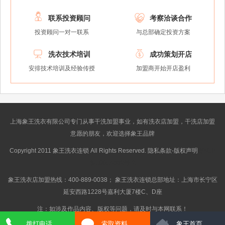


联系投资顾问
考察洽谈合作
投资顾问一对一联系
与总部确定投资方案


洗衣技术培训
成功策划开店
安排技术培训及经验传授
加盟商开始开店盈利
上海象王洗衣有限公司专门从事干洗加盟事业，如有洗衣店加盟，干洗店加盟
意愿的朋友，欢迎选择象王品牌
Copyright 2011 象王洗衣连锁 All Rights Reserved. 隐私条款-版权声明
沪ICP
备10014662号-2
象王洗衣店加盟热线：400-889-0038； 象王洗衣连锁总部地址：上海市长宁区
延安西路1228号嘉利大厦7楼C、D座
注：如涉及作品内容、版权等问题，请及时与本网联系！
拨打电话
索取资料
象王首页