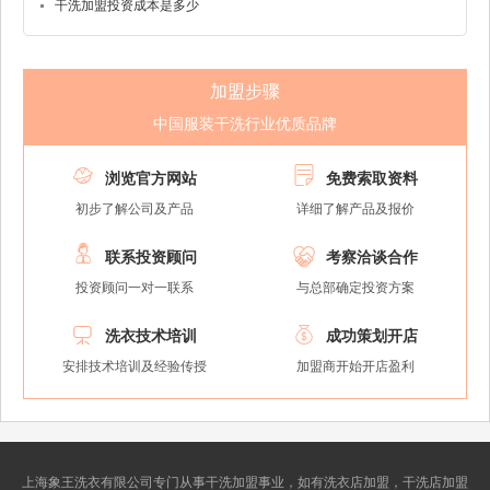
干洗加盟投资成本是多少
加盟步骤
中国服装干洗行业优质品牌


浏览官方网站
免费索取资料
初步了解公司及产品
详细了解产品及报价


联系投资顾问
考察洽谈合作
投资顾问一对一联系
与总部确定投资方案


洗衣技术培训
成功策划开店
安排技术培训及经验传授
加盟商开始开店盈利
上海象王洗衣有限公司专门从事干洗加盟事业，如有洗衣店加盟，干洗店加盟