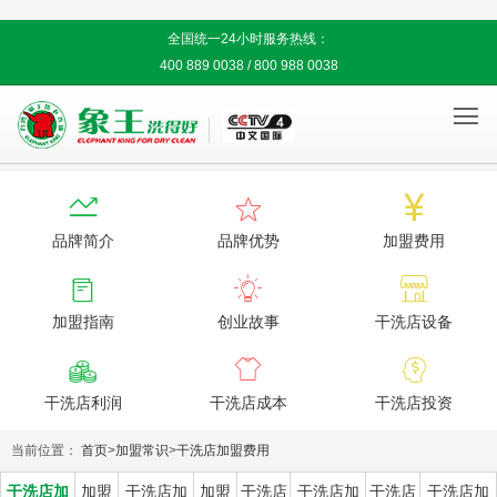
全国统一24小时服务热线：
400 889 0038 / 800 988 0038




品牌简介
品牌优势
加盟费用



加盟指南
创业故事
干洗店设备



干洗店利润
干洗店成本
干洗店投资
当前位置：
首页
>
加盟常识
>
干洗店加盟费用
干洗店加
加盟
干洗店加
加盟
干洗店
干洗店加
干洗店
干洗店加