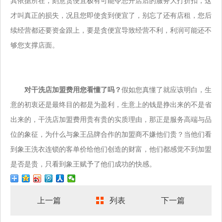
其依据所在，刻意贪便宜极有可能令您开店后的服务大打折扣，这
才叫真正的损失，况且您即使贪到便宜了，别忘了还有店租，您后
续经营都还要资金跟上，要是贪便宜导致经营不利，利润可能还不
够您支撑店面。
对干洗店加盟费用您看懂了吗？
假如您真懂了就应该明白，生
意的初衷还是最终目的都是为盈利，生意上的钱是挣出来的不是省
出来的，干洗店加盟费用贵有贵的实质理由，那正是服务高端与品
位的象征，为什么与象王品牌合作的加盟商不嫌他们贵？当他们看
到象王洗衣连锁的客单价给他们创造的财富，他们都感觉不到加盟
是否是贵，只看到象王赋予了他们成功的快感。
上一篇
列表
下一篇