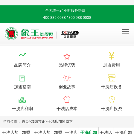
全国统一24小时服务热线：
400 889 0038 / 800 988 0038




品牌简介
品牌优势
加盟费用



加盟指南
创业故事
干洗店设备



干洗店利润
干洗店成本
干洗店投资
当前位置：
首页
>
加盟常识
>
干洗店加盟成本
干洗店加
加盟
干洗店加
加盟
干洗店
干洗店加
干洗店
干洗店加