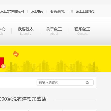
海象王洗衣有限公司
|
象王电商
|
奢侈品护理
|

象王全国网点
中心
我要洗衣
关于象王
联系象王
cts
Laundry
About
Contact

000家洗衣连锁加盟店