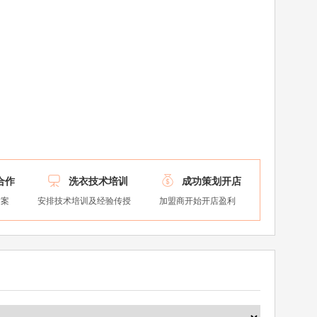


合作
洗衣技术培训
成功策划开店
方案
安排技术培训及经验传授
加盟商开始开店盈利