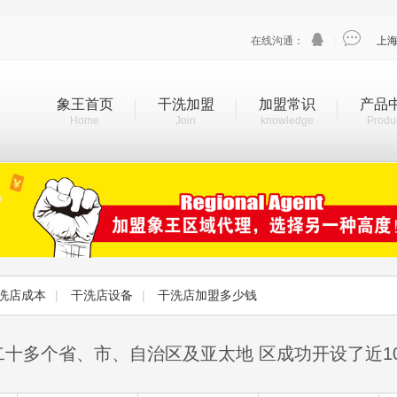


在线沟通：
|
上
象王首页
干洗加盟
加盟常识
产品
Home
Join
knowledge
Produ
洗店成本
|
干洗店设备
|
干洗店加盟多少钱
二十多个省、市、自治区及亚太地 区成功开设了近1