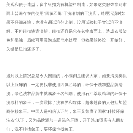
美观和便于造型，多半纽扣为有机塑料制造，如果这类服饰拿到市
面上普遍存在
的使用“四氯乙烯”干洗溶剂的干洗店，处理污渍时如
果不仔细谨慎，也没有调试溶剂比例，没用试验扣子尝试溶不溶
解。不但纽扣惨遭溶解，纽扣还容易化在衣物表面上，造成衣服染
色和黏浊，后续可用浸泡热肥皂水处理，但效果始终没一开始好，
关键是纽扣还坏了。
遇到以上情况总是令人惋惜的，小编倒是建议大家，如要清洗类似
以上服饰的，一定要找非使用四氯乙烯的，环保干洗加盟品牌清
洗，绿色洗
衣品牌中就属象王名气响，使用石油萃取精华的环保干
洗原料的象王，一度震惊了洗衣界和媒体，越来越多的人包括加盟
商信赖象王。中国人是相
信认证的，象王又荣膺了国家“科技环保
洗衣”认证，又为品牌添加一道绿色屏障，开干洗加盟店有志朋友
们，洗不掉找象王，要环保也找象王。