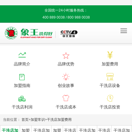
全国统一24小时服务热线：
400 889 0038 / 800 988 0038




品牌简介
品牌优势
加盟费用



加盟指南
创业故事
干洗店设备



干洗店利润
干洗店成本
干洗店投资
当前位置：
首页
>
加盟常识
>
干洗店加盟费用
干洗店加
加盟
干洗店加
加盟
干洗店
干洗店加
干洗店
干洗店加