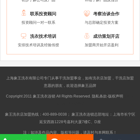
初步了解公司及产品
详细了解产品及报价


联系投资顾问
考察洽谈合作
投资顾问一对一联系
与总部确定投资方案


洗衣技术培训
成功策划开店
安排技术培训及经验传授
加盟商开始开店盈利
上海象王洗衣有限公司专门从事干洗加盟事业，如有洗衣店加盟，干洗店加盟
意愿的朋友，欢迎选择象王品牌
Copyright 2011 象王洗衣连锁 All Rights Reserved. 隐私条款-版权声明
沪ICP
备10014662号-2
象王洗衣店加盟热线：400-889-0038； 象王洗衣连锁总部地址：上海市长宁区
延安西路1228号嘉利大厦7楼C、D座
注：如涉及作品内容、版权等问题，请及时与本网联系！