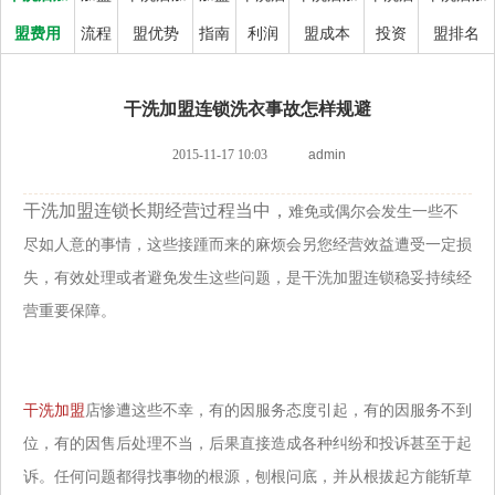
盟费用
流程
盟优势
指南
利润
盟成本
投资
盟排名
干洗加盟连锁洗衣事故怎样规避
2015-11-17 10:03
admin
干洗加盟连锁长期经营过程当中，
难免或偶尔会发生一些不
尽如人意的事情，这些接踵而来的麻烦会另您经营效益遭受一定损
失，有效处理或者避
免发生这些问题，是干洗加盟连锁稳妥持续经
营重要保障。
干洗加盟
店惨遭这些不幸，有的因服务态度引起，有的因服务不到
位，有的因售后处理不当，后果直接造成各种纠纷和投诉甚至于起
诉。任何问题
都得找事物的根源，刨根问底，并从根拔起方能斩草