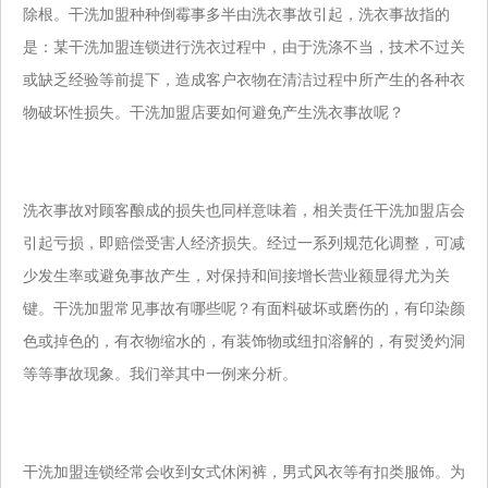
除根。干洗加盟种种倒霉事多半由洗衣事故引起，洗衣事故指的
是：某干洗加盟连锁进行洗衣
过程中，由于洗涤不当，技术不过关
或缺乏经验等前提下，造成客户衣物在清洁过程中所产生的各种衣
物破坏性损失。干洗加盟店要如何避免产生
洗衣事故呢？
洗衣事故对顾客酿成的损失也同样意味着，相关责任干洗加盟店会
引起亏损，即赔偿受害人经济损失。经过一系列规范化调整，可减
少发生率或避
免事故产生，对保持和间接增长营业额显得尤为关
键。干洗加盟常见事故有哪些呢？有面料破坏或磨伤的，有印染颜
色或掉色的，有衣物缩水的，
有装饰物或纽扣溶解的，有熨烫灼洞
等等事故现象。我们举其中一例来分析。
干洗加盟连锁经常会收到女式休闲裤，男式风衣等有扣类服饰。为