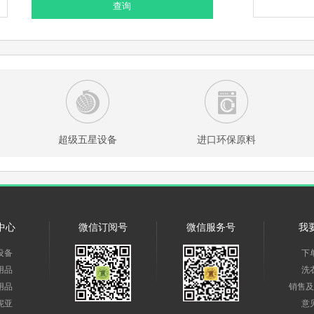
查询
超级五星设备
进口环保原料
中心
微信订阅号
微信服务号
我
设备
下
用品
洗
用品
销售及
妮亚
意