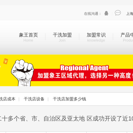


在线沟通：
|
上
象王首页
干洗加盟
加盟常识
产品
Home
Join
knowledge
Produ
洗店成本
|
干洗店设备
|
干洗店加盟多少钱
二十多个省、市、自治区及亚太地 区成功开设了近1