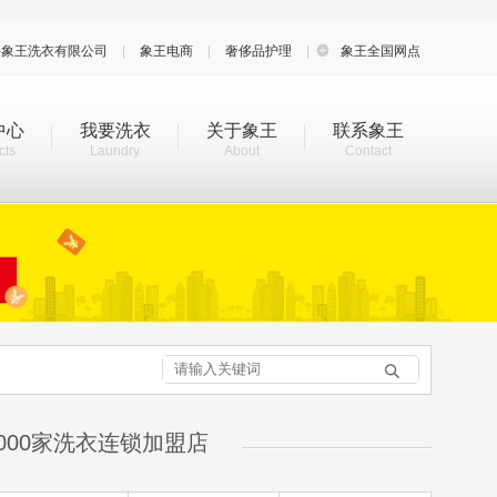
海象王洗衣有限公司
|
象王电商
|
奢侈品护理
|

象王全国网点
中心
我要洗衣
关于象王
联系象王
cts
Laundry
About
Contact

000家洗衣连锁加盟店