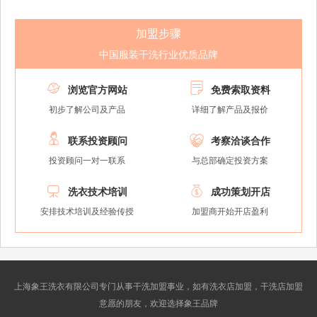
加盟步骤
中国服装干洗行业优质品牌


浏览官方网站
免费索取资料
初步了解公司及产品
详细了解产品及报价


联系投资顾问
考察洽谈合作
投资顾问一对一联系
与总部确定投资方案


洗衣技术培训
成功策划开店
安排技术培训及经验传授
加盟商开始开店盈利
上海象王洗衣有限公司专门从事干洗加盟事业，如有洗衣店加盟，干洗店加盟
意愿的朋友，欢迎选择象王品牌