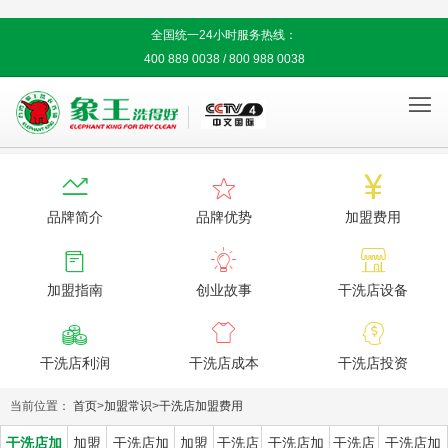
全国统一24小时服务热线：
400 889 0038 / 800 988 0038




品牌简介
品牌优势
加盟费用



加盟指南
创业故事
干洗店设备



干洗店利润
干洗店成本
干洗店投资
当前位置：
首页
>
加盟常识
>
干洗店加盟费用
干洗店加
加盟
干洗店加
加盟
干洗店
干洗店加
干洗店
干洗店加