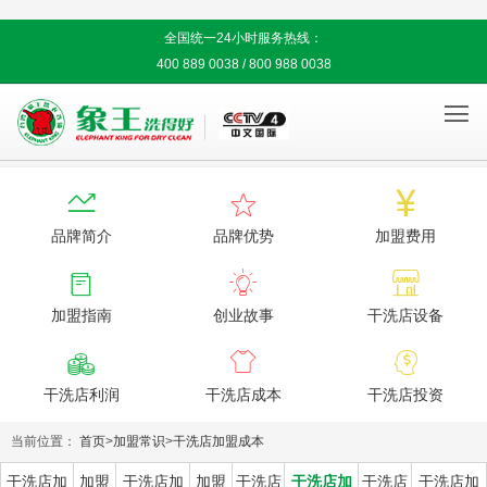
全国统一24小时服务热线：
400 889 0038 / 800 988 0038




品牌简介
品牌优势
加盟费用



加盟指南
创业故事
干洗店设备



干洗店利润
干洗店成本
干洗店投资
当前位置：
首页
>
加盟常识
>
干洗店加盟成本
干洗店加
加盟
干洗店加
加盟
干洗店
干洗店加
干洗店
干洗店加