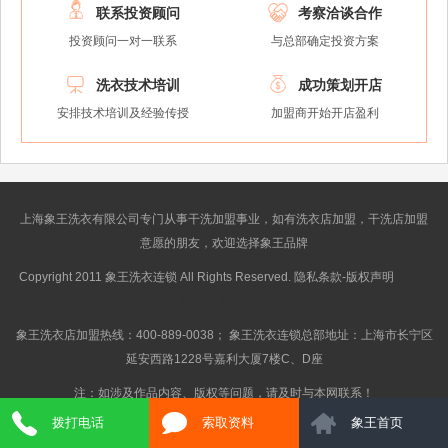


联系投资顾问
考察洽谈合作
投资顾问一对一联系
与总部确定投资方案


洗衣技术培训
成功策划开店
安排技术培训及经验传授
加盟商开始开店盈利
上海象王洗衣有限公司专门从事干洗加盟事业，如有洗衣店加盟，干洗店加盟
意愿的朋友，欢迎选择象王品牌
Copyright 2011 象王洗衣连锁 All Rights Reserved. 隐私条款-版权声明
沪ICP
备10014662号-2
象王洗衣店加盟热线：400-889-0038； 象王洗衣连锁总部地址：上海市长宁区
延安西路1228号嘉利大厦7楼C、D座
注：如涉及作品内容、版权等问题，请及时与本网联系！
拨打电话
索取资料
象王首页
} Get_Spider();