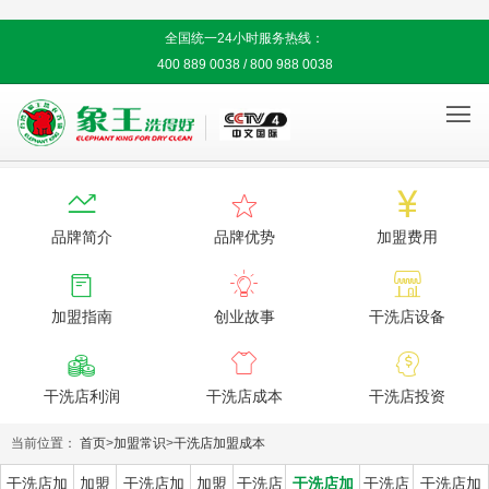
全国统一24小时服务热线：
400 889 0038 / 800 988 0038




品牌简介
品牌优势
加盟费用



加盟指南
创业故事
干洗店设备



干洗店利润
干洗店成本
干洗店投资
当前位置：
首页
>
加盟常识
>
干洗店加盟成本
干洗店加
加盟
干洗店加
加盟
干洗店
干洗店加
干洗店
干洗店加