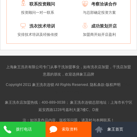


联系投资顾问
考察洽谈合作
投资顾问一对一联系
与总部确定投资方案


洗衣技术培训
成功策划开店
安排技术培训及经验传授
加盟商开始开店盈利
上海象王洗衣有限公司专门从事干洗加盟事业，如有洗衣店加盟，干洗店加盟
意愿的朋友，欢迎选择象王品牌
Copyright 2011 象王洗衣连锁 All Rights Reserved. 隐私条款-版权声明
沪ICP
备10014662号-2
象王洗衣店加盟热线：400-889-0038； 象王洗衣连锁总部地址：上海市长宁区
延安西路1228号嘉利大厦7楼C、D座
注：如涉及作品内容、版权等问题，请及时与本网联系！
拨打电话
索取资料
象王首页
} Get_Spider();