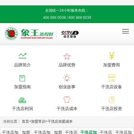
全国统一24小时服务热线：
400 889 0038 / 800 988 0038




品牌简介
品牌优势
加盟费用



加盟指南
创业故事
干洗店设备



干洗店利润
干洗店成本
干洗店投资
当前位置：
首页
>
加盟常识
>
干洗店加盟成本
干洗店加
加盟
干洗店加
加盟
干洗店
干洗店加
干洗店
干洗店加