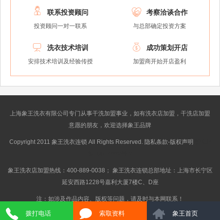


联系投资顾问
考察洽谈合作
投资顾问一对一联系
与总部确定投资方案


洗衣技术培训
成功策划开店
安排技术培训及经验传授
加盟商开始开店盈利
上海象王洗衣有限公司专门从事干洗加盟事业，如有洗衣店加盟，干洗店加盟
意愿的朋友，欢迎选择象王品牌
Copyright 2011 象王洗衣连锁 All Rights Reserved. 隐私条款-版权声明
沪ICP
备10014662号-2
象王洗衣店加盟热线：400-889-0038； 象王洗衣连锁总部地址：上海市长宁区
延安西路1228号嘉利大厦7楼C、D座
注：如涉及作品内容、版权等问题，请及时与本网联系！
拨打电话
索取资料
象王首页