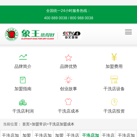
全国统一24小时服务热线：
400 889 0038 / 800 988 0038




品牌简介
品牌优势
加盟费用



加盟指南
创业故事
干洗店设备



干洗店利润
干洗店成本
干洗店投资
当前位置：
首页
>
加盟常识
>
干洗店加盟成本
干洗店加
加盟
干洗店加
加盟
干洗店
干洗店加
干洗店
干洗店加