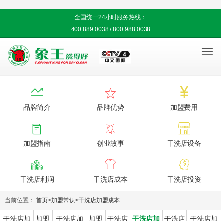
全国统一24小时服务热线：
400 889 0038 / 800 988 0038




品牌简介
品牌优势
加盟费用



加盟指南
创业故事
干洗店设备



干洗店利润
干洗店成本
干洗店投资
当前位置：
首页
>
加盟常识
>
干洗店加盟成本
干洗店加
加盟
干洗店加
加盟
干洗店
干洗店加
干洗店
干洗店加