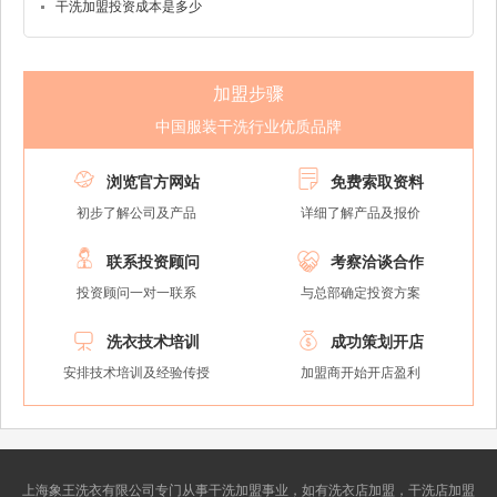
干洗加盟投资成本是多少
加盟步骤
中国服装干洗行业优质品牌


浏览官方网站
免费索取资料
初步了解公司及产品
详细了解产品及报价


联系投资顾问
考察洽谈合作
投资顾问一对一联系
与总部确定投资方案


洗衣技术培训
成功策划开店
安排技术培训及经验传授
加盟商开始开店盈利
上海象王洗衣有限公司专门从事干洗加盟事业，如有洗衣店加盟，干洗店加盟