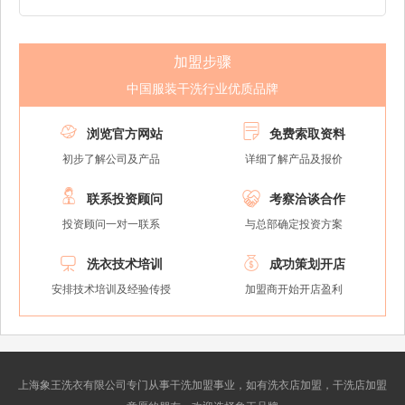
加盟步骤
中国服装干洗行业优质品牌


浏览官方网站
免费索取资料
初步了解公司及产品
详细了解产品及报价


联系投资顾问
考察洽谈合作
投资顾问一对一联系
与总部确定投资方案


洗衣技术培训
成功策划开店
安排技术培训及经验传授
加盟商开始开店盈利
上海象王洗衣有限公司专门从事干洗加盟事业，如有洗衣店加盟，干洗店加盟