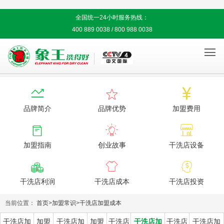
全国统一24小时服务热线：
400 889 0038 / 800 988 0038




品牌简介
品牌优势
加盟费用



加盟指南
创业故事
干洗店设备



干洗店利润
干洗店成本
干洗店投资
当前位置：
首页
>
加盟常识
>
干洗店加盟成本
干洗店加
加盟
干洗店加
加盟
干洗店
干洗店加
干洗店
干洗店加