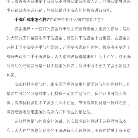
中，投资者需要确定干洗店成本有哪些是必须投入的，而哪些是可以减
少花销或者不必花销，然后就是对干洗店前期投资进行分配。
干洗店成本怎么样?
节省资金有什么细节需要注意?
设备选择：一套好的设备对于店面经营有着至关重要的影响，洗店
的大部分工作都要依靠干洗设备，优质的干洗设备十分重要。在设备的
选择上面不仅要注重节能高效，还需要考虑到环保性。投资者不要为了
省钱去购买二手干洗设备，因为这些设备都是未知厂商上产的，对干洗
店日后的经营发展是一颗不稳定的炸弹，所以千万不要为了贪小便宜去
购买。
洗衣耗材注意节约。很多店面尽管使用的是高效节能的原材料，但
是要尽可能的缩减成本，耗材费一定要注意节约。多经营者可能会觉
得，洗涤材料多耗不了多少而浑不在意。节省洗涤耗材是一种好习惯，
需要经营者使用正确的洗涤方式和专业的预处理。
选好品牌是节约资金的关键。其实最省钱的莫过于选择品牌洗衣
店，因为在品牌总部购买的干洗设备会比较划算，不仅在质量上有不错