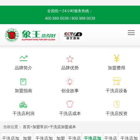
全国统一24小时服务热线：
400 889 0038 / 800 988 0038




品牌简介
品牌优势
加盟费用



加盟指南
创业故事
干洗店设备



干洗店利润
干洗店成本
干洗店投资
当前位置：
首页
>
加盟常识
>
干洗店加盟成本
干洗店加
加盟
干洗店加
加盟
干洗店
干洗店加
干洗店
干洗店加