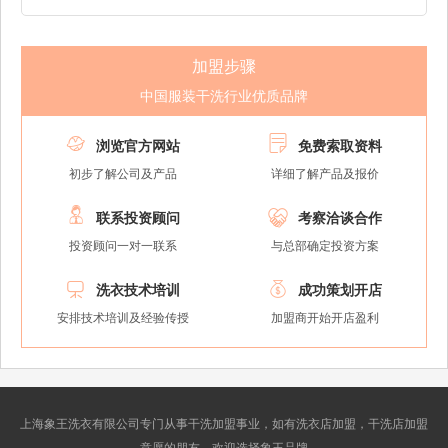
加盟步骤
中国服装干洗行业优质品牌


浏览官方网站
免费索取资料
初步了解公司及产品
详细了解产品及报价


联系投资顾问
考察洽谈合作
投资顾问一对一联系
与总部确定投资方案


洗衣技术培训
成功策划开店
安排技术培训及经验传授
加盟商开始开店盈利
上海象王洗衣有限公司专门从事干洗加盟事业，如有洗衣店加盟，干洗店加盟