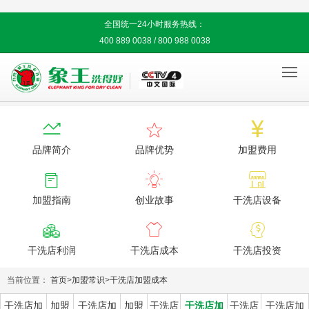
全国统一24小时服务热线：
400 889 0038 / 800 988 0038




品牌简介
品牌优势
加盟费用



加盟指南
创业故事
干洗店设备



干洗店利润
干洗店成本
干洗店投资
当前位置：
首页
>
加盟常识
>
干洗店加盟成本
干洗店加
加盟
干洗店加
加盟
干洗店
干洗店加
干洗店
干洗店加