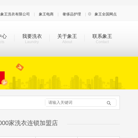
海象王洗衣有限公司
|
象王电商
|
奢侈品护理
|

象王全国网点
中心
我要洗衣
关于象王
联系象王
cts
Laundry
About
Contact

000家洗衣连锁加盟店