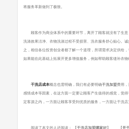
将服务革新做到了极致。
顾客作为商业体系中的重要环节，离开了顾客就没有了生意，
洗涤效果洁净、衣物洗涤过程不受损害、洗衣服务舒心贴心。诚
之，相信各位投资创业者都了解一个道理，所谓需求决定供给，
如果能在此基础上拓展开更多增值服务，例如帮助顾客缝补衣物
干洗店成本
概念也需明确，我们有必要明确
干洗加盟
费用，
感情成本等因素，在这方面一定要让顾客产生值得的感觉，觉得
定客源之内，一方面让顾客享受到优质的服务，一方面让干洗店
阅读了本文的人还阅读： 【
干洗店加盟哪家好
】 【
开