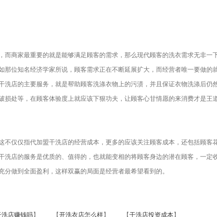
而商家最重要的就是能够满足顾客的需求，那么现代顾客的洗衣需求无非一
如那位知名经济学家所说，顾客需求正在不断延展扩大，而经营者唯一要做的
干洗店的主要服务，就是帮助顾客洗涤衣物上的污渍，并且保证衣物洗涤后仍
破损处等，在顾客体验度上就应该下狠功夫，让顾客心甘情愿的来消费才是王
这不仅仅指代加盟干洗店的经营成本，更多的应该关注顾客成本，还包括顾客
干洗店的服务是优质的、值得的，也就能变相的将顾客身边的潜在顾客，一定
充分做到全面盈利，这样双赢的局面是经营者最希望看到的。
干洗店赚钱吗
】 【
开洗衣店怎么样
】 【
干洗店投资成本
】