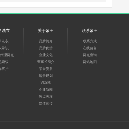
要洗衣
关于象王
联系象王
单洗衣
品牌简介
联系方式
衣常识
品牌优势
在线留言
代理网点
企业文化
网点查询
见建议
董事长简介
网站地图
作客户
荣誉资质
远景规划
VI系统
企业新闻
热点关注
媒体宣传