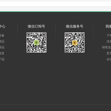
中心
微信订阅号
微信服务号
我
设备
下
用品
洗
用品
销售及
妮亚
意
产品
合