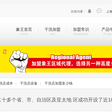


在线沟通：
|
上
象王首页
干洗加盟
加盟常识
产品
Home
Join
knowledge
Produ
洗店成本
|
干洗店设备
|
干洗店加盟多少钱
二十多个省、市、自治区及亚太地 区成功开设了近1