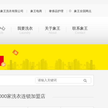
海象王洗衣有限公司
|
象王电商
|
奢侈品护理
|

象王全国网点
中心
我要洗衣
关于象王
联系象王
cts
Laundry
About
Contact

000家洗衣连锁加盟店