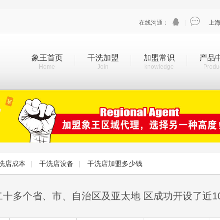


在线沟通：
|
上
象王首页
干洗加盟
加盟常识
产品
Home
Join
knowledge
Produ
洗店成本
|
干洗店设备
|
干洗店加盟多少钱
二十多个省、市、自治区及亚太地 区成功开设了近1