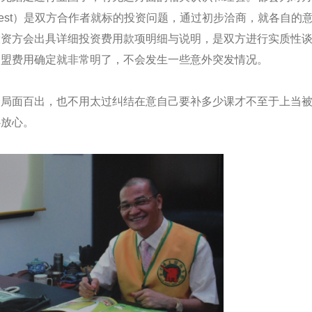
of Interest）是双方合作者就标的投资问题，通过初步洽商，就各自
投
资方会出具详细投资费用款项明细与说明，是双方进行实质性
加盟费用确定就非常明了
，不会发生一些意外突发情况。
利局面百出，也不用太过纠结在意自己要补多少课才不至于上当
心放心。