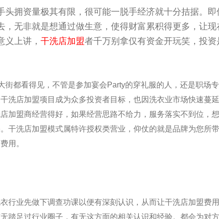
手头拥资量极其有限，很可能一脱手经济就十分拮据。即
去，无非就是想通过做生意，使得财富累积得更多，让现
意义上讲，
干洗店加盟
者千万别拿仅有资金开玩笑，投资
大街都看得见，不管是参加宴会Party的穿礼服的人，还是职场
怪干洗店加盟项目成为众多投资者目标，也因洗衣业市场快速蔓
洗店加盟商经营得好，如果经营思路不给力，服务落实不到位，
蹋。干
洗店加盟模式属特许授权类营业，仰仗的就是品牌为您所
店费用。
洗衣行业先做下调查功课以便有深刻认识，从而让干洗店加盟费
有无踏足过行业圈子，有无这方面的相关认识和经验。都会为对