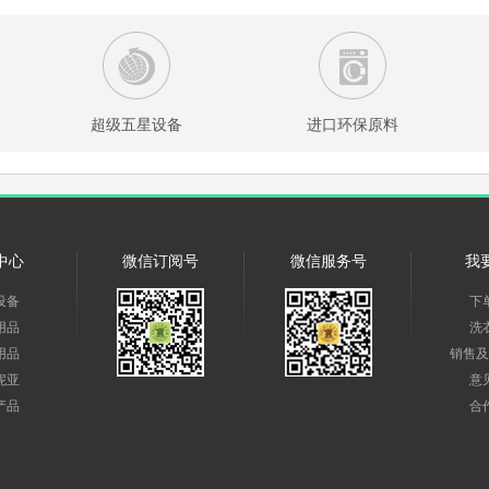
超级五星设备
进口环保原料
中心
微信订阅号
微信服务号
我
设备
下
用品
洗
用品
销售及
妮亚
意
产品
合