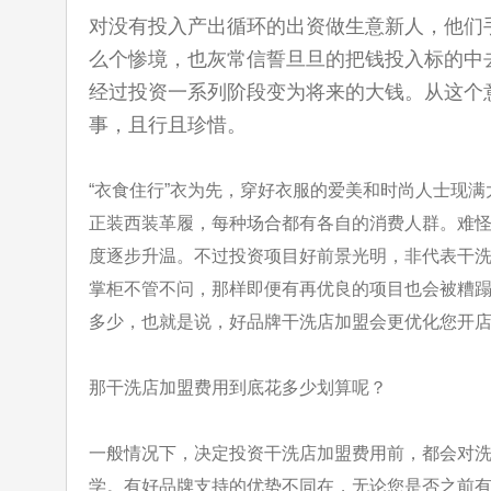
对没有投入产出循环的出资做生意新人，他们
么个惨境，也灰常信誓旦旦的把钱投入标的中
经过投资一系列阶段变为将来的大钱。从这个
事，且行且珍惜。
“衣食住行”衣为先，穿好衣服的爱美和时尚人士现满
正装西装革履，
每种场合都有各自的消费人群。难
度逐步升温。不过投资项目好前景光
明，非代表干
掌柜不管不问，那样即便有再优良的项目也会被糟
多少，也就是说，好品牌干洗店加盟会更优化您开
那干洗店加盟费用到底花多少划算呢？
一般情况下，决定投资干洗店加盟费用前，都会对
学。有好品牌支持的
优势不同在，无论您是否之前