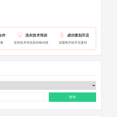


合作
洗衣技术培训
成功策划开店
方案
安排技术培训及经验传授
加盟商开始开店盈利
查询