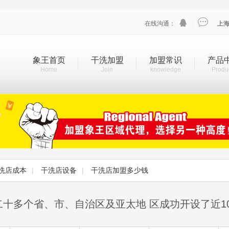


在线沟通：
|
上
象王首页
干洗加盟
加盟常识
产品
Home
Join
knowledge
Produ
洗店成本
|
干洗店设备
|
干洗店加盟多少钱
二十多个省、市、自治区及亚太地 区成功开设了近1