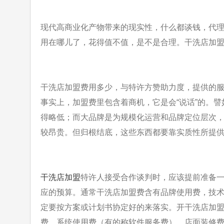
现代高商业化产物带来的现实性，什么都谈钱，代
用在哪儿了，花得值
不值，是不是合理。干洗店加
干洗店加盟费用多少，与特许方赞助力度，提供的
事实上，加盟费里包
含着商机，它是会“说话”的。
得略低；而大品牌是为规模化运营和品
牌定位层次
较昂贵。但归根结底，这些东西都要靠实质性所提
干洗店加盟
特许人接受合作谈判时，应该提前准备
应的预算。通常干洗
店加盟费含有品牌使用费，技
定要按方案或计划书协定好的来落实。开
干洗店加
费、系统使用费（有的称软件服务费）、店面装修