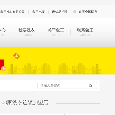
海象王洗衣有限公司
|
象王电商
|
奢侈品护理
|

象王全国网点
中心
我要洗衣
关于象王
联系象王
cts
Laundry
About
Contact

000家洗衣连锁加盟店