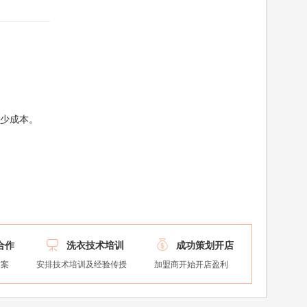
多少成本。


合作
洗衣技术培训
成功策划开店
方案
安排技术培训及经验传授
加盟商开始开店盈利