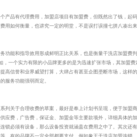
理个产品有代理费用，加盟店项目有加盟费，但既然出了钱，起
盟费用如何衡量，也讲究一定的明堂，不是误打误撞七拼八凑出
服务功能和指导效用形成鲜明正比关系，也是衡量干洗店加盟费
譬如，一个实力有限的小品牌更多的是为迅速扩张市场，其加盟费
，提高信誉和业界威望打算，大肆占有甚至企图垄断市场，这样
供的服务
功能强弱而定。
一系列关于合理收费的草案，最好是奉上计划书呈现，便于加盟
术供应费，广告费，保证金、加盟金等主要款项外，详细具体的
盟连锁必须有设备，那么设备投资就涵盖在费用之中了。其次还
费等。有的
品牌不一定全部都要支付，例如象王干洗店加盟连锁