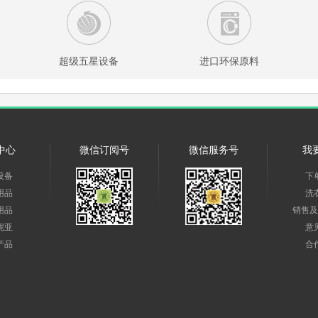
超级五星设备
进口环保原料
中心
微信订阅号
微信服务号
我
设备
下
用品
洗
用品
销售及
妮亚
意
产品
合