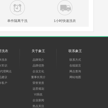
单件隔离干洗
1小时快速洗衣
要洗衣
关于象王
联系象王
单洗衣
品牌简介
联系方式
衣常识
品牌优势
在线留言
代理网点
企业文化
网点查询
见建议
董事长简介
网站地图
作客户
荣誉资质
远景规划
VI系统
企业新闻
热点关注