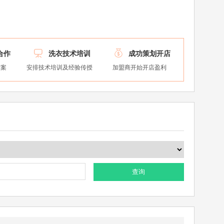


合作
洗衣技术培训
成功策划开店
方案
安排技术培训及经验传授
加盟商开始开店盈利
查询