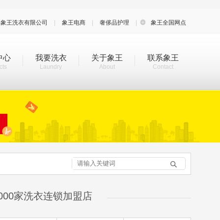
海象王洗衣有限公司
|
象王电商
|
奢侈品护理
|

象王全国网点
中心
我要洗衣
关于象王
联系象王
cts
Laundry
About
Contact

000家洗衣连锁加盟店