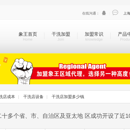


在线沟通：
|
上
象王首页
干洗加盟
加盟常识
产品
Home
Join
knowledge
Produ
洗店成本
|
干洗店设备
|
干洗店加盟多少钱
二十多个省、市、自治区及亚太地 区成功开设了近1