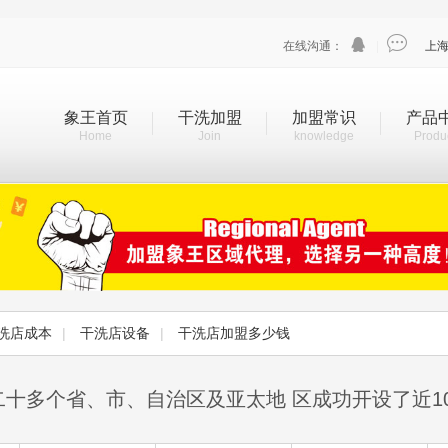


在线沟通：
|
上
象王首页
干洗加盟
加盟常识
产品
Home
Join
knowledge
Produ
洗店成本
|
干洗店设备
|
干洗店加盟多少钱
二十多个省、市、自治区及亚太地 区成功开设了近1