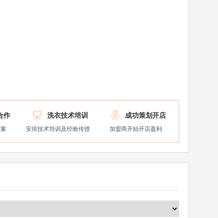


合作
洗衣技术培训
成功策划开店
方案
安排技术培训及经验传授
加盟商开始开店盈利