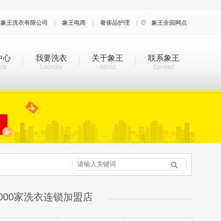
海象王洗衣有限公司
|
象王电商
|
奢侈品护理
|

象王全国网点
中心
我要洗衣
关于象王
联系象王
cts
Laundry
About
Contact

000家洗衣连锁加盟店