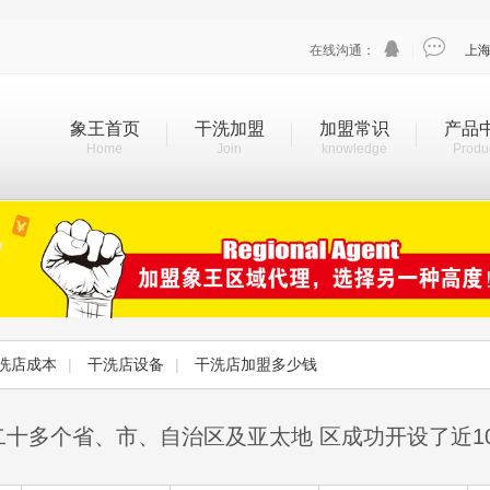


在线沟通：
|
上
象王首页
干洗加盟
加盟常识
产品
Home
Join
knowledge
Produ
洗店成本
|
干洗店设备
|
干洗店加盟多少钱
二十多个省、市、自治区及亚太地 区成功开设了近1