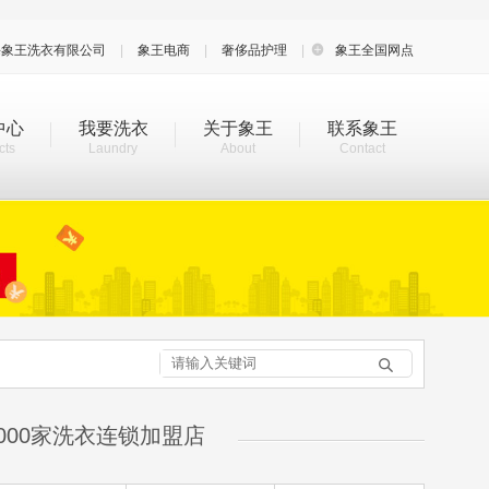
海象王洗衣有限公司
|
象王电商
|
奢侈品护理
|

象王全国网点
中心
我要洗衣
关于象王
联系象王
cts
Laundry
About
Contact

000家洗衣连锁加盟店