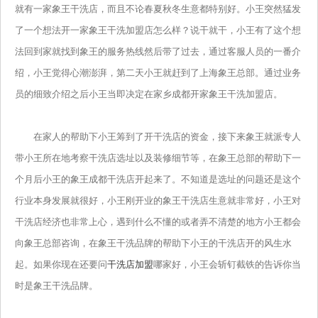
就有一家象王干洗店，而且不论春夏秋冬生意都特别好。小王突然猛发
了一个想法开一家象王干洗加盟店怎么样？说干就干，小王有了这个想
法回到家就找到象王的服务热线然后带了过去，通过客服人员的一番介
绍，小王觉得心潮澎湃，第二天小王就赶到了上海象王总部。通过业务
员的细致介绍之后小王当即决定在家乡成都开家象王干洗加盟店。
在家人的帮助下小王筹到了开干洗店的资金，接下来象王就派专人
带小王所在地考察干洗店选址以及装修细节等，在象王总部的帮助下一
个月后小王的象王成都干洗店开起来了。不知道是选址的问题还是这个
行业本身发展就很好，小王刚开业的象王干洗店生意就非常好，小王对
干洗店经济也非常上心，遇到什么不懂的或者弄不清楚的地方小王都会
向象王总部咨询，在象王干洗品牌的帮助下小王的干洗店开的风生水
起。如果你现在还要问
干洗店加盟
哪家好，小王会斩钉截铁的告诉你当
时是象王干洗品牌。