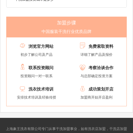
加盟步骤
中国服装干洗行业优质品牌


浏览官方网站
免费索取资料
初步了解公司及产品
详细了解产品及报价


联系投资顾问
考察洽谈合作
投资顾问一对一联系
与总部确定投资方案


洗衣技术培训
成功策划开店
安排技术培训及经验传授
加盟商开始开店盈利
上海象王洗衣有限公司专门从事干洗加盟事业，如有洗衣店加盟，干洗店加盟