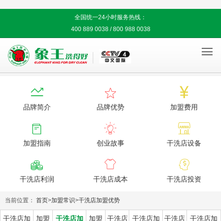
全国统一24小时服务热线：
400 889 0038 / 800 988 0038




品牌简介
品牌优势
加盟费用



加盟指南
创业故事
干洗店设备



干洗店利润
干洗店成本
干洗店投资
当前位置：
首页
>
加盟常识
>
干洗店加盟优势
干洗店加
加盟
干洗店加
加盟
干洗店
干洗店加
干洗店
干洗店加