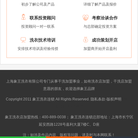
初步了解公司及产品
详细了解产品及报价


联系投资顾问
考察洽谈合作
投资顾问一对一联系
与总部确定投资方案


洗衣技术培训
成功策划开店
安排技术培训及经验传授
加盟商开始开店盈利
上海象王洗衣有限公司专门从事干洗加盟事业，如有洗衣店加盟，干洗店加盟
意愿的朋友，欢迎选择象王品牌
Copyright 2011 象王洗衣连锁 All Rights Reserved. 隐私条款-版权声明
沪ICP
备10014662号-2
象王洗衣店加盟热线：400-889-0038； 象王洗衣连锁总部地址：上海市长宁区
延安西路1228号嘉利大厦7楼C、D座
注：如涉及作品内容、版权等问题，请及时与本网联系！