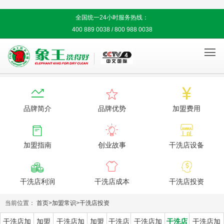
全国统一24小时服务热线：
400 889 0038 / 800 988 0038




品牌简介
品牌优势
加盟费用



加盟指南
创业故事
干洗店设备



干洗店利润
干洗店成本
干洗店投资
当前位置：
首页
>
加盟常识
>
干洗店投资
干洗店加
加盟
干洗店加
加盟
干洗店
干洗店加
干洗店
干洗店加