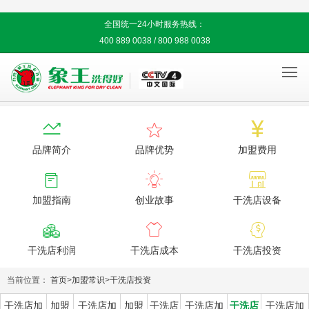
全国统一24小时服务热线：
400 889 0038 / 800 988 0038




品牌简介
品牌优势
加盟费用



加盟指南
创业故事
干洗店设备



干洗店利润
干洗店成本
干洗店投资
当前位置：
首页
>
加盟常识
>
干洗店投资
干洗店加
加盟
干洗店加
加盟
干洗店
干洗店加
干洗店
干洗店加