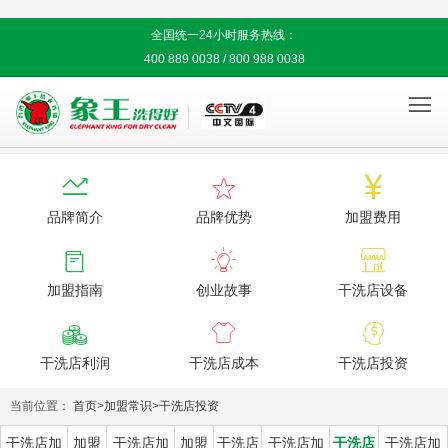
全国统一24小时服务热线：
400 889 0038 / 800 988 0038




品牌简介
品牌优势
加盟费用



加盟指南
创业故事
干洗店设备



干洗店利润
干洗店成本
干洗店投资
当前位置：
首页
>
加盟常识
>
干洗店投资
干洗店加
加盟
干洗店加
加盟
干洗店
干洗店加
干洗店
干洗店加