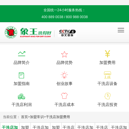
全国统一24小时服务热线：
400 889 0038 / 800 988 0038




品牌简介
品牌优势
加盟费用



加盟指南
创业故事
干洗店设备



干洗店利润
干洗店成本
干洗店投资
当前位置：
首页
>
加盟常识
>
干洗店加盟费用
干洗店加
加盟
干洗店加
加盟
干洗店
干洗店加
干洗店
干洗店加