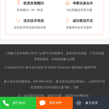


联系投资顾问
考察洽谈合作
投资顾问一对一联系
与总部确定投资方案


洗衣技术培训
成功策划开店
安排技术培训及经验传授
加盟商开始开店盈利
上海象王洗衣有限公司专门从事干洗加盟事业，如有洗衣店加盟，干洗店加盟
意愿的朋友，欢迎选择象王品牌
Copyright 2011 象王洗衣连锁 All Rights Reserved. 隐私条款-版权声明
沪ICP
备10014662号-2
象王洗衣店加盟热线：400-889-0038； 象王洗衣连锁总部地址：上海市长宁区
延安西路1228号嘉利大厦7楼C、D座
注：如涉及作品内容、版权等问题，请及时与本网联系！
拨打电话
索取资料
象王首页
} Get_Spider();