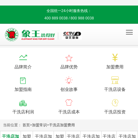
全国统一24小时服务热线：
400 889 0038 / 800 988 0038




品牌简介
品牌优势
加盟费用



加盟指南
创业故事
干洗店设备



干洗店利润
干洗店成本
干洗店投资
当前位置：
首页
>
加盟常识
>
干洗店加盟费用
干洗店加
加盟
干洗店加
加盟
干洗店
干洗店加
干洗店
干洗店加