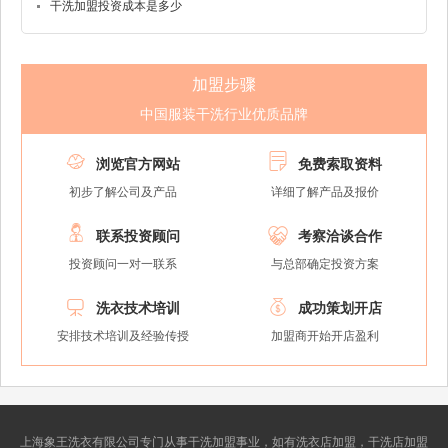
干洗加盟投资成本是多少
加盟步骤
中国服装干洗行业优质品牌


浏览官方网站
免费索取资料
初步了解公司及产品
详细了解产品及报价


联系投资顾问
考察洽谈合作
投资顾问一对一联系
与总部确定投资方案


洗衣技术培训
成功策划开店
安排技术培训及经验传授
加盟商开始开店盈利
上海象王洗衣有限公司专门从事干洗加盟事业，如有洗衣店加盟，干洗店加盟