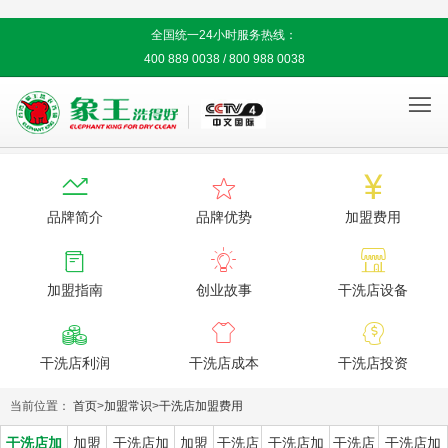
全国统一24小时服务热线：
400 889 0038 / 800 988 0038




品牌简介
品牌优势
加盟费用



加盟指南
创业故事
干洗店设备



干洗店利润
干洗店成本
干洗店投资
当前位置：
首页
>
加盟常识
>
干洗店加盟费用
干洗店加
加盟
干洗店加
加盟
干洗店
干洗店加
干洗店
干洗店加