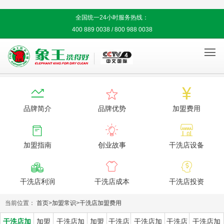
全国统一24小时服务热线：
400 889 0038 / 800 988 0038




品牌简介
品牌优势
加盟费用



加盟指南
创业故事
干洗店设备



干洗店利润
干洗店成本
干洗店投资
当前位置：
首页
>
加盟常识
>
干洗店加盟费用
干洗店加
加盟
干洗店加
加盟
干洗店
干洗店加
干洗店
干洗店加