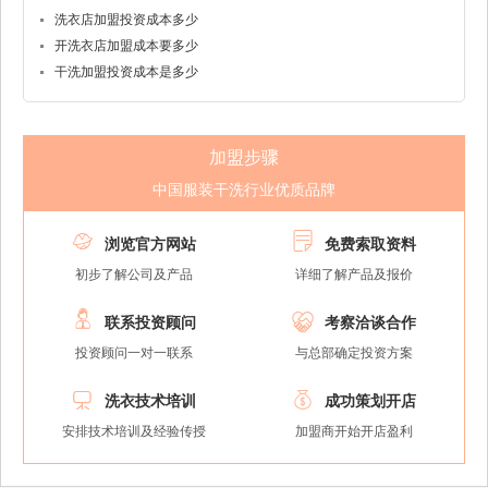
洗衣店加盟投资成本多少
开洗衣店加盟成本要多少
干洗加盟投资成本是多少
加盟步骤
中国服装干洗行业优质品牌


浏览官方网站
免费索取资料
初步了解公司及产品
详细了解产品及报价


联系投资顾问
考察洽谈合作
投资顾问一对一联系
与总部确定投资方案


洗衣技术培训
成功策划开店
安排技术培训及经验传授
加盟商开始开店盈利