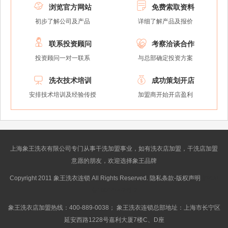


浏览官方网站
免费索取资料
初步了解公司及产品
详细了解产品及报价


联系投资顾问
考察洽谈合作
投资顾问一对一联系
与总部确定投资方案


洗衣技术培训
成功策划开店
安排技术培训及经验传授
加盟商开始开店盈利
上海象王洗衣有限公司专门从事干洗加盟事业，如有洗衣店加盟，干洗店加盟
意愿的朋友，欢迎选择象王品牌
Copyright 2011 象王洗衣连锁 All Rights Reserved. 隐私条款-版权声明
沪ICP
备10014662号-2
象王洗衣店加盟热线：400-889-0038； 象王洗衣连锁总部地址：上海市长宁区
延安西路1228号嘉利大厦7楼C、D座