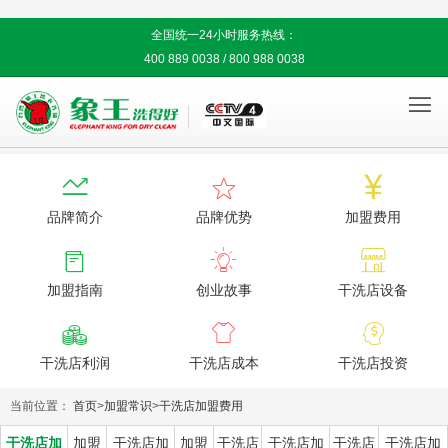
全国统一24小时服务热线：
400 889 0038 / 800 988 0038




品牌简介
品牌优势
加盟费用



加盟指南
创业故事
干洗店设备



干洗店利润
干洗店成本
干洗店投资
当前位置：
首页
>
加盟常识
>
干洗店加盟费用
干洗店加
加盟
干洗店加
加盟
干洗店
干洗店加
干洗店
干洗店加