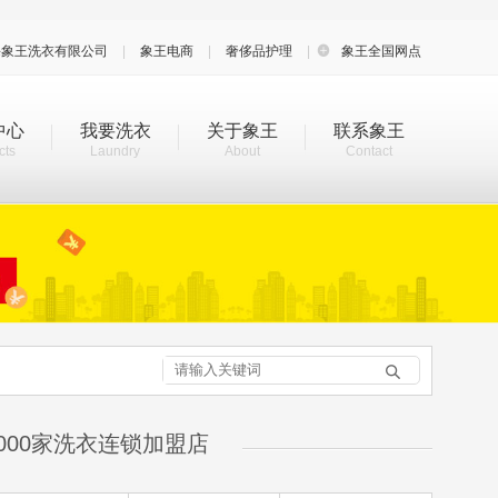
海象王洗衣有限公司
|
象王电商
|
奢侈品护理
|

象王全国网点
中心
我要洗衣
关于象王
联系象王
cts
Laundry
About
Contact

000家洗衣连锁加盟店