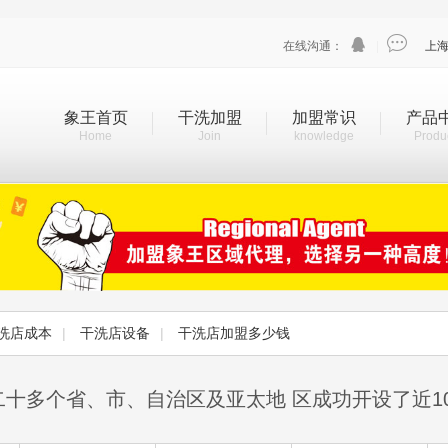


在线沟通：
|
上
象王首页
干洗加盟
加盟常识
产品
Home
Join
knowledge
Produ
洗店成本
|
干洗店设备
|
干洗店加盟多少钱
二十多个省、市、自治区及亚太地 区成功开设了近1