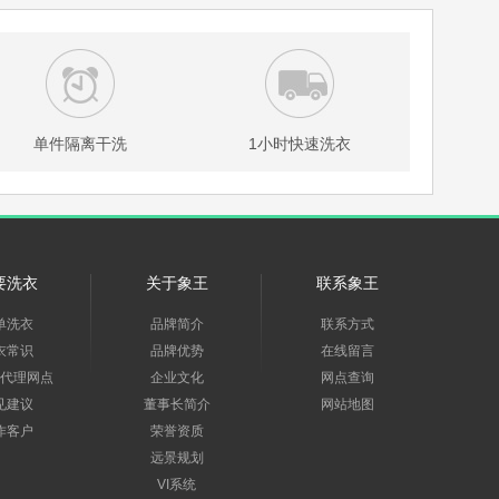
单件隔离干洗
1小时快速洗衣
要洗衣
关于象王
联系象王
单洗衣
品牌简介
联系方式
衣常识
品牌优势
在线留言
代理网点
企业文化
网点查询
见建议
董事长简介
网站地图
作客户
荣誉资质
远景规划
VI系统