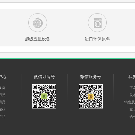
超级五星设备
进口环保原料
中心
微信订阅号
微信服务号
我
设备
下
用品
洗
用品
销售及
妮亚
意
产品
合