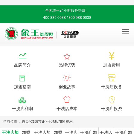
全国统一24小时服务热线：
400 889 0038 / 800 988 0038




品牌简介
品牌优势
加盟费用



加盟指南
创业故事
干洗店设备



干洗店利润
干洗店成本
干洗店投资
当前位置：
首页
>
加盟常识
>
干洗店加盟费用
干洗店加
加盟
干洗店加
加盟
干洗店
干洗店加
干洗店
干洗店加