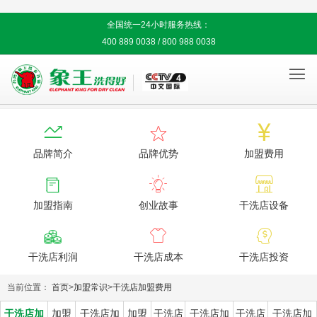
全国统一24小时服务热线：
400 889 0038 / 800 988 0038




品牌简介
品牌优势
加盟费用



加盟指南
创业故事
干洗店设备



干洗店利润
干洗店成本
干洗店投资
当前位置：
首页
>
加盟常识
>
干洗店加盟费用
干洗店加
加盟
干洗店加
加盟
干洗店
干洗店加
干洗店
干洗店加