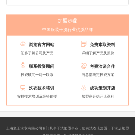
加盟步骤
中国服装干洗行业优质品牌


浏览官方网站
免费索取资料
初步了解公司及产品
详细了解产品及报价


联系投资顾问
考察洽谈合作
投资顾问一对一联系
与总部确定投资方案


洗衣技术培训
成功策划开店
安排技术培训及经验传授
加盟商开始开店盈利
上海象王洗衣有限公司专门从事干洗加盟事业，如有洗衣店加盟，干洗店加盟