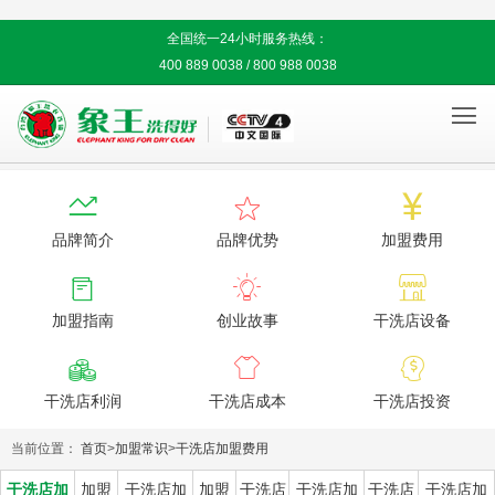
全国统一24小时服务热线：
400 889 0038 / 800 988 0038




品牌简介
品牌优势
加盟费用



加盟指南
创业故事
干洗店设备



干洗店利润
干洗店成本
干洗店投资
当前位置：
首页
>
加盟常识
>
干洗店加盟费用
干洗店加
加盟
干洗店加
加盟
干洗店
干洗店加
干洗店
干洗店加