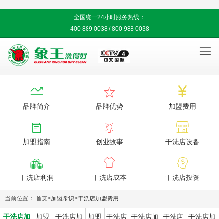
全国统一24小时服务热线：
400 889 0038 / 800 988 0038




品牌简介
品牌优势
加盟费用



加盟指南
创业故事
干洗店设备



干洗店利润
干洗店成本
干洗店投资
当前位置：
首页
>
加盟常识
>
干洗店加盟费用
干洗店加
加盟
干洗店加
加盟
干洗店
干洗店加
干洗店
干洗店加