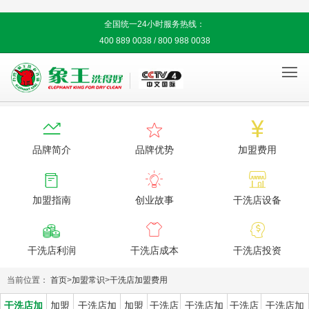
全国统一24小时服务热线：
400 889 0038 / 800 988 0038




品牌简介
品牌优势
加盟费用



加盟指南
创业故事
干洗店设备



干洗店利润
干洗店成本
干洗店投资
当前位置：
首页
>
加盟常识
>
干洗店加盟费用
干洗店加
加盟
干洗店加
加盟
干洗店
干洗店加
干洗店
干洗店加