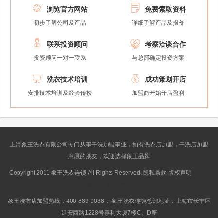


浏览官方网站
免费索取资料
初步了解公司及产品
详细了解产品及报价


联系投资顾问
考察洽谈合作
投资顾问一对一联系
与总部确定投资方案


洗衣技术培训
成功策划开店
安排技术培训及经验传授
加盟商开始开店盈利
上海象王洗衣有限公司专门从事干洗加盟事业，如有洗衣店加盟，干洗店加盟
意愿的朋友，欢迎选择象王品牌
Copyright 2011 象王洗衣连锁 All Rights Reserved. 隐私条款-版权声明
沪ICP
备10014662号-2
象王洗衣店加盟热线：400-889-0038； 象王洗衣连锁总部地址：上海市长宁区
延安西路1228号嘉利大厦7楼C、D座