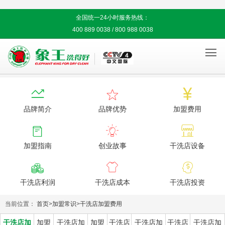
全国统一24小时服务热线：
400 889 0038 / 800 988 0038




品牌简介
品牌优势
加盟费用



加盟指南
创业故事
干洗店设备



干洗店利润
干洗店成本
干洗店投资
当前位置：
首页
>
加盟常识
>
干洗店加盟费用
干洗店加
加盟
干洗店加
加盟
干洗店
干洗店加
干洗店
干洗店加